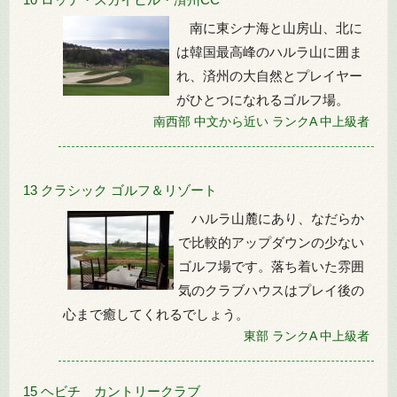
南に東シナ海と山房山、北に
は韓国最高峰のハルラ山に囲ま
れ、済州の大自然とプレイヤー
がひとつになれるゴルフ場。
南西部
中文から近い
ランクA
中上級者
13 クラシック ゴルフ＆リゾート
ハルラ山麓にあり、なだらか
で比較的アップダウンの少ない
ゴルフ場です。落ち着いた雰囲
気のクラブハウスはプレイ後の
心まで癒してくれるでしょう。
東部
ランクA
中上級者
15 ヘビチ カントリークラブ