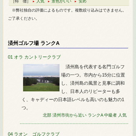
［特 徴］
人気
景色がいい
安め
※弊社独自の評価によるものです。複数絞り込みはできません。
ご了承ください。
済州ゴルフ場 ランクA
01 オラ カントリークラブ
済州島を代表する名門ゴルフ
場の一つ。市内から15分に位置
し、済州島の風景と見事に調和
し、日本人のリピーターも多
く、キャディーの日本語レベルも高いのも魅力の1
つ。
北部
済州市街から近い
ランクA
中級者
人気
04 ラオン ゴルフクラブ