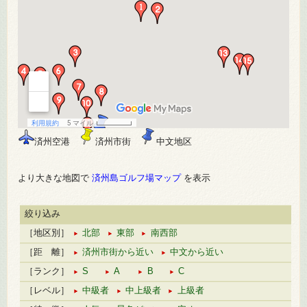
済州空港
済州市街
中文地区
より大きな地図で
済州島ゴルフ場マップ
を表示
絞り込み
［地区別］
北部
東部
南西部
［距 離］
済州市街から近い
中文から近い
［ランク］
S
A
B
C
［レベル］
中級者
中上級者
上級者