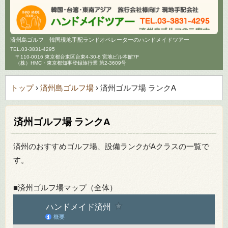
済州島ゴルフ 韓国現地手配ランドオペレーターのハンドメイドツアー
TEL.
03-3831-4295
〒110-0016 東京都台東区台東4-30-8 宮地ビル本館7F
（株）HMC・東京都知事登録旅行業 第2-3609号
トップ
›
済州島ゴルフ場
›
済州ゴルフ場 ランクA
済州ゴルフ場 ランクA
済州のおすすめゴルフ場、設備ランクがAクラスの一覧で
す。
■済州ゴルフ場マップ（全体）