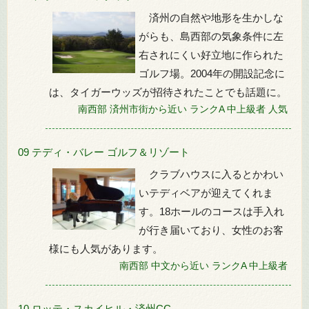
済州の自然や地形を生かしな
がらも、島西部の気象条件に左
右されにくい好立地に作られた
ゴルフ場。2004年の開設記念に
は、タイガーウッズが招待されたことでも話題に。
南西部
済州市街から近い
ランクA
中上級者
人気
09 テディ・バレー ゴルフ＆リゾート
クラブハウスに入るとかわい
いテディベアが迎えてくれま
す。18ホールのコースは手入れ
が行き届いており、女性のお客
様にも人気があります。
南西部
中文から近い
ランクA
中上級者
10 ロッテ・スカイヒル・済州CC