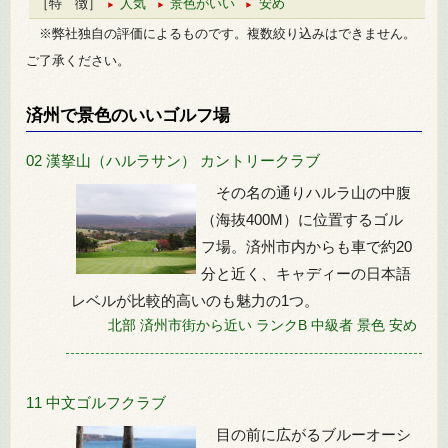
［特 徴］
人気
景色がいい
安め
※弊社独自の評価によるものです。複数絞り込みはできません。
ご了承ください。
済州で景色のいいゴルフ場
02 漢拏山（ハルラサン） カントリークラブ
その名の通りハルラ山の中腹
（海抜400M）に位置するゴル
フ場。済州市内からも車で約20
分と近く、キャディーの日本語
レベルが比較的高いのも魅力の1つ。
北部
済州市街から近い
ランクB
中級者
景色
安め
11 中文ゴルフクラブ
目の前に広がるブルーオーシ