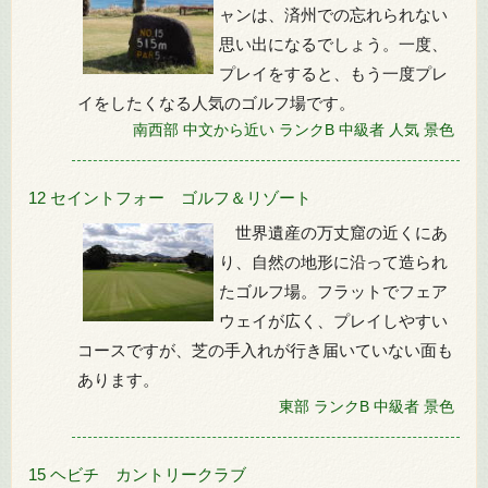
ャンは、済州での忘れられない
思い出になるでしょう。一度、
プレイをすると、もう一度プレ
イをしたくなる人気のゴルフ場です。
南西部
中文から近い
ランクB
中級者
人気
景色
12 セイントフォー ゴルフ＆リゾート
世界遺産の万丈窟の近くにあ
り、自然の地形に沿って造られ
たゴルフ場。フラットでフェア
ウェイが広く、プレイしやすい
コースですが、芝の手入れが行き届いていない面も
あります。
東部
ランクB
中級者
景色
15 ヘビチ カントリークラブ