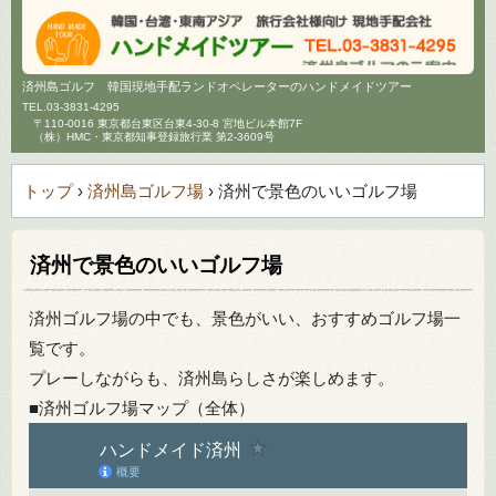
済州島ゴルフ 韓国現地手配ランドオペレーターのハンドメイドツアー
TEL.
03-3831-4295
〒110-0016 東京都台東区台東4-30-8 宮地ビル本館7F
（株）HMC・東京都知事登録旅行業 第2-3609号
トップ
›
済州島ゴルフ場
›
済州で景色のいいゴルフ場
済州で景色のいいゴルフ場
済州ゴルフ場の中でも、景色がいい、おすすめゴルフ場一
覧です。
プレーしながらも、済州島らしさが楽しめます。
■済州ゴルフ場マップ（全体）