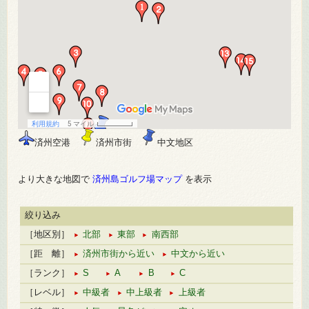
済州空港
済州市街
中文地区
より大きな地図で
済州島ゴルフ場マップ
を表示
絞り込み
［地区別］
北部
東部
南西部
［距 離］
済州市街から近い
中文から近い
［ランク］
S
A
B
C
［レベル］
中級者
中上級者
上級者