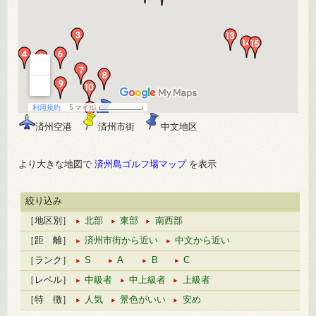
済州空港
済州市街
中文地区
より大きな地図で
済州島ゴルフ場マップ
を表示
絞り込み
［地区別］
北部
東部
南西部
［距 離］
済州市街から近い
中文から近い
［ランク］
S
A
B
C
［レベル］
中級者
中上級者
上級者
［特 徴］
人気
景色がいい
安め