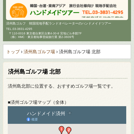
済州島ゴルフ 韓国現地手配ランドオペレーターのハンドメイドツアー
TEL.
03-3831-4295
〒110-0016 東京都台東区台東4-30-8 宮地ビル本館7F
（株）HMC・東京都知事登録旅行業 第2-3609号
トップ
›
済州島ゴルフ場
›
済州島ゴルフ場 北部
済州島ゴルフ場 北部
済州島北部に位置する、おすすめゴルフ場一覧です。
■済州ゴルフ場マップ（全体）