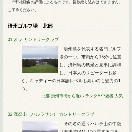
※弊社独自の評価によるものです。複数絞り込みはできません。
ご了承ください。
済州ゴルフ場 北部
01 オラ カントリークラブ
済州島を代表する名門ゴルフ
場の一つ。市内から15分に位置
し、済州島の風景と見事に調和
し、日本人のリピーターも多
く、キャディーの日本語レベルも高いのも魅力の1
つ。
北部
済州市街から近い
ランクA
中級者
人気
02 漢拏山（ハルラサン） カントリークラブ
その名の通りハルラ山の中腹
（海抜400M）に位置するゴル