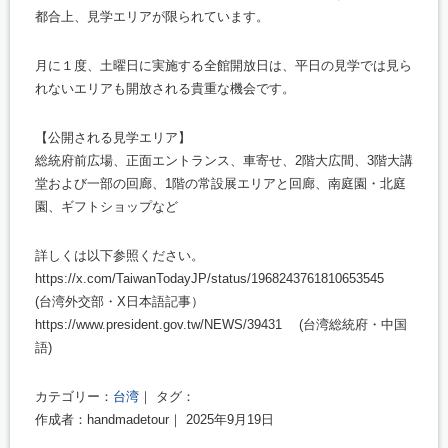
都合上、見学エリアが限られています。
月に１度、土曜日に実施する全館開放日は、平日の見学では見ら
れないエリアも開放される貴重な機会です。
【公開される見学エリア】
総統府前広場、正面エントランス、車寄せ、2階大広間、3階大講
堂および一部の回廊、1階の常設展エリアと回廊、南庭園・北庭
園、ギフトショップなど
詳しくは以下参照ください。
https://x.com/TaiwanTodayJP/status/1968243761810653545
(台湾外交部・X日本語記事）
https://www.president.gov.tw/NEWS/39431 (台湾総統府・中国
語)
カテゴリー：
台湾
｜ タグ：
作成者：handmadetour｜ 2025年9月19日