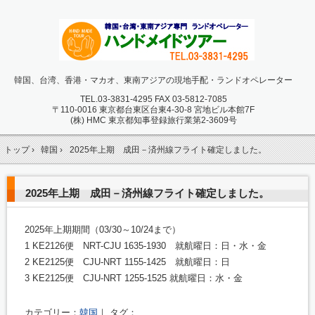
韓国、台湾、香港・マカオ、東南アジアの現地手配・ランドオペレーター
TEL.
03-3831-4295 FAX 03-5812-7085
〒110-0016 東京都台東区台東4-30-8 宮地ビル本館7F
(株) HMC 東京都知事登録旅行業第2-3609号
トップ
›
韓国
›
2025年上期 成田－済州線フライト確定しました。
2025年上期 成田－済州線フライト確定しました。
2025年上期期間（03/30～10/24まで）
1 KE2126便 NRT-CJU 1635-1930 就航曜日：日・水・金
2 KE2125便 CJU-NRT 1155-1425 就航曜日：日
3 KE2125便 CJU-NRT 1255-1525 就航曜日：水・金
カテゴリー：
韓国
｜ タグ：