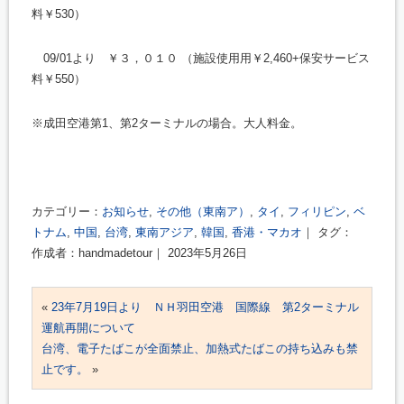
料￥530）
09/01より ￥３，０１０ （施設使用用￥2,460+保安サービス
料￥550）
※成田空港第1、第2ターミナルの場合。大人料金。
カテゴリー：
お知らせ
,
その他（東南ア）
,
タイ
,
フィリピン
,
ベ
トナム
,
中国
,
台湾
,
東南アジア
,
韓国
,
香港・マカオ
｜ タグ：
作成者：handmadetour｜ 2023年5月26日
«
23年7月19日より ＮＨ羽田空港 国際線 第2ターミナル
運航再開について
台湾、電子たばこが全面禁止、加熱式たばこの持ち込みも禁
止です。
»