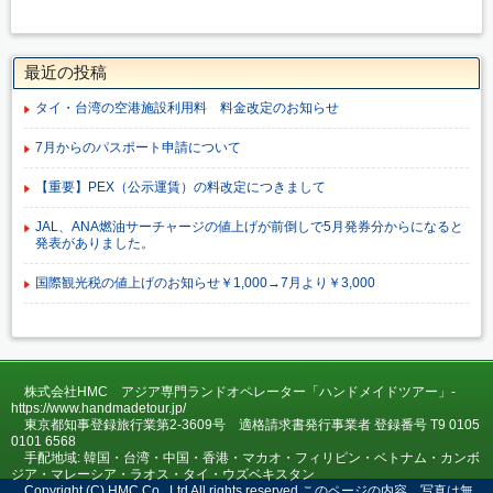
最近の投稿
タイ・台湾の空港施設利用料 料金改定のお知らせ
7月からのパスポート申請について
【重要】PEX（公示運賃）の料改定につきまして
JAL、ANA燃油サーチャージの値上げが前倒しで5月発券分からになると
発表がありました。
国際観光税の値上げのお知らせ￥1,000→7月より￥3,000
株式会社HMC アジア専門ランドオペレーター「ハンドメイドツアー」-
https://www.handmadetour.jp/
東京都知事登録旅行業第2-3609号 適格請求書発行事業者 登録番号 T9 0105
0101 6568
手配地域: 韓国・台湾・中国・香港・マカオ・フィリピン・ベトナム・カンボ
ジア・マレーシア・ラオス・タイ・ウズベキスタン
Copyright (C) HMC Co., Ltd All rights reserved.このページの内容、写真は無