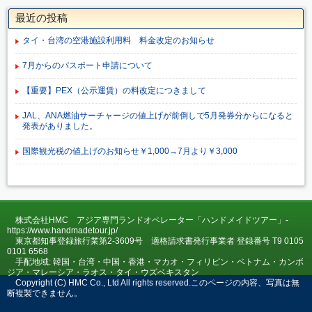
最近の投稿
タイ・台湾の空港施設利用料 料金改定のお知らせ
7月からのパスポート申請について
【重要】PEX（公示運賃）の料改定につきまして
JAL、ANA燃油サーチャージの値上げが前倒しで5月発券分からになると
発表がありました。
国際観光税の値上げのお知らせ￥1,000→7月より￥3,000
株式会社HMC アジア専門ランドオペレーター「ハンドメイドツアー」-
https://www.handmadetour.jp/
東京都知事登録旅行業第2-3609号 適格請求書発行事業者 登録番号 T9 0105
0101 6568
手配地域: 韓国・台湾・中国・香港・マカオ・フィリピン・ベトナム・カンボ
ジア・マレーシア・ラオス・タイ・ウズベキスタン
Copyright (C) HMC Co., Ltd All rights reserved.このページの内容、写真は無
断複製できません。