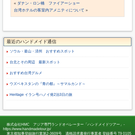
«
ダナン・ロン橋 ファイアーショー
台湾ホテルの客室内アメニティについて
»
最近のハンドメイド通信
ソウル・釜山・済州 おすすめスポット
台北とその周辺 最新スポット
おすすめ台湾グルメ
ウズベキスタンの『青の都』～サマルカンド～
Heritage イラン号ハノイ発2泊3日の旅
株式会社HMC アジア専門ランドオペレーター「ハンドメイドツアー」-
https://www.handmadetour.jp/
東京都知事登録旅行業第2-3609号 適格請求書発行事業者 登録番号 T9 0105